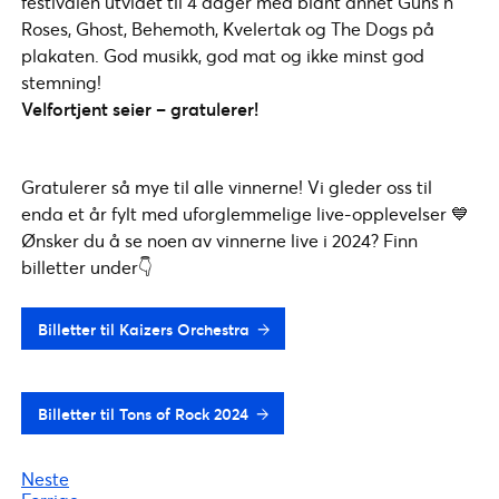
festivalen utvidet til 4 dager med blant annet Guns n’
Roses, Ghost, Behemoth, Kvelertak og The Dogs på
plakaten. God musikk, god mat og ikke minst god
stemning!
Velfortjent seier – gratulerer!
Gratulerer så mye til alle vinnerne! Vi gleder oss til
enda et år fylt med uforglemmelige live-opplevelser 💙
Ønsker du å se noen av vinnerne live i 2024? Finn
billetter under👇
Billetter til Kaizers Orchestra
Billetter til Tons of Rock 2024
Neste