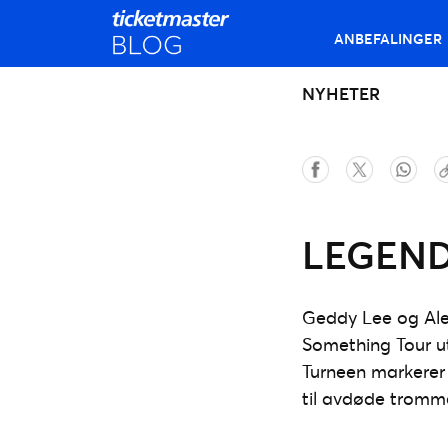
ANBEFALINGER
NYHETER
LEGEND
Geddy Lee og Alex
Something Tour ut
Turneen markerer 
til avdøde tromme