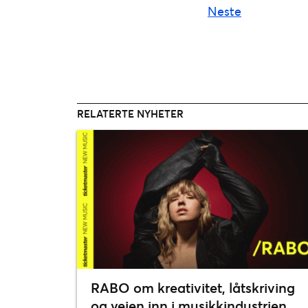
Neste
RELATERTE NYHETER
RABO om kreativitet, låtskriving
og veien inn i musikkindustrien