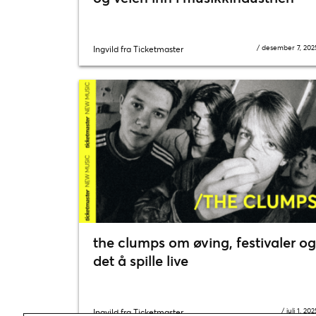
/
desember 7, 202
Ingvild fra Ticketmaster
the clumps om øving, festivaler og
det å spille live
/
juli 1, 202
Ingvild fra Ticketmaster