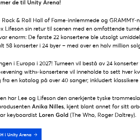
mer de til Unity Arena!
e Rock & Roll Hall of Fame-innlemmede og GRAMMY-n
 Lifeson sin retur til scenen med en omfattende turné
ar enorm: De første 22 konsertene ble utsolgt umiddel
alt 58 konserter i 24 byer – med over en halv million solg
ingen i Europa i 2027! Turneen vil bestå av 24 konserter
 «evening with»-konsertene vil inneholde to sett hver k
 fra en katalog på over 40 sanger; inkludert klassikere 
en har Lee og Lifeson den anerkjente tyske trommesla
produsenten
Anika Nilles
, kjent blant annet for sitt ar
ltar keyboardist
Loren Gold
(The Who, Roger Daltrey).
USH i Unity Arena