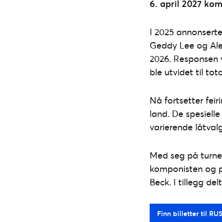
6. april 2027 kom
I 2025 annonsert
Geddy Lee og Alex
2026. Responsen v
ble utvidet til tot
Nå fortsetter feir
land. De spesielle
varierende låtvalg
Med seg på turne
komponisten og 
Beck. I tillegg de
Finn billetter til R