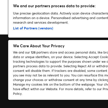
We and our partners process data to provide:
Use precise geolocation data. Actively scan device characterist
information on a device. Personalised advertising and conte
research and services development.
Home
»
Nyheter
»
LEGENDARISKE RUSH TIL NORGE I 2027!
List of Partners (vendors)
We Care About Your Privacy
We and our
128
partners store and access personal data, like br
data or unique identifiers, on your device. Selecting Accept Cook
Søk
tracking technologies to support the purposes shown under we 
partners process data to provide. Selecting Reject All or withdr
Administrer mine cookies
consent will disable them. If trackers are disabled, some conten
you see may not be as relevant to you. You can resurface this m
change your choices or withdraw consent at any time by clickin
Manage my cookies link on the bottom of the webpage. Your cho
Følg oss
have effect within our Website. For more details, refer to our Pri
Policy.
Visit Facebook (opens in a new window)
Visit Instagram (opens in a new window)
Visit Tiktok (opens in a new wind