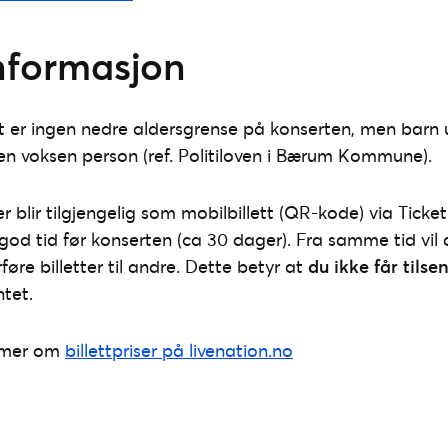
informasjon
 er ingen nedre aldersgrense på konserten, men barn 
en voksen person (ref. Politiloven i Bærum Kommune).
er blir tilgjengelig som mobilbillett (QR-kode) via Tic
 god tid før konserten (ca 30 dager). Fra samme tid vil
rføre billetter til andre. Dette betyr at
du ikke får tilse
tet.
 mer om
billettpriser på livenation.no