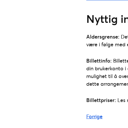
Nyttig 
Aldersgrense:
Det
være i følge med 
Billettinfo:
Billett
din brukerkonto i
mulighet til å ove
dette arrangemen
Billettpriser:
Les
Forrige