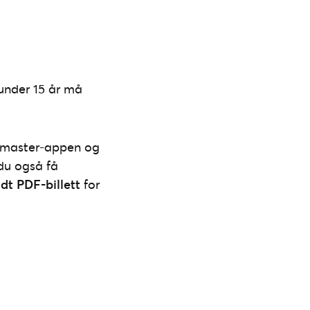
under 15 år må
ketmaster-appen og
 du også få
ndt PDF-billett
for