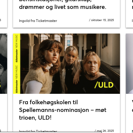
drømmer og livet som musikere.
5
/
oktober 15, 2025
Ingvild fra Ticketmaster
Fra folkehøgskolen til
Spellemanns-nominasjon – møt
trioen, ULD!
5
/
mai 26, 2025
Ingvild fra Ticketmaster