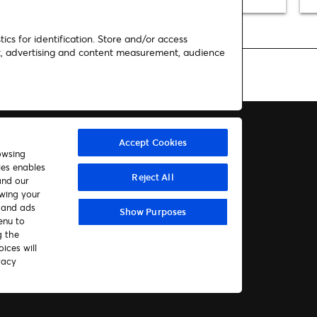
ics for identification. Store and/or access
nt, advertising and content measurement, audience
Accept Cookies
owsing
ies enables
Kontakt oss
Reject All
and our
awing your
t and ads
Show Purposes
enu to
g the
ices will
vacy
ow)