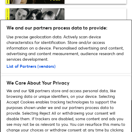
the clumps om øving,
We and our partners process data to provide:
festivaler og det å spille live
Use precise geolocation data. Actively scan device
characteristics for identification. Store and/or access
information on a device. Personalised advertising and content,
Oppdag konserter på
advertising and content measurement, audience research and
Ticketmaster mens du
services development.
strømmer med Apple Music
List of Partners (vendors)
We Care About Your Privacy
Home
»
Musikk
»
Ticketmaster Presenterer – Madrugada
We and our
128
partners store and access personal data, like
browsing data or unique identifiers, on your device. Selecting
Accept Cookies enables tracking technologies to support the
purposes shown under we and our partners process data to
provide. Selecting Reject All or withdrawing your consent will
disable them. If trackers are disabled, some content and ads you
see may not be as relevant to you. You can resurface this menu to
change your choices or withdraw consent at any time by clicking
Søk