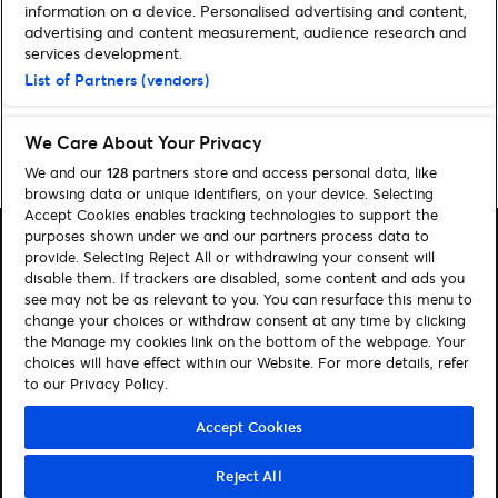
information on a device. Personalised advertising and content,
Oppdag konserter på
advertising and content measurement, audience research and
Ticketmaster mens du
services development.
strømmer med Apple Music
List of Partners (vendors)
We Care About Your Privacy
Home
»
Musikk
»
Ticketmaster Presenterer | brenn.
We and our
128
partners store and access personal data, like
browsing data or unique identifiers, on your device. Selecting
Accept Cookies enables tracking technologies to support the
purposes shown under we and our partners process data to
provide. Selecting Reject All or withdrawing your consent will
disable them. If trackers are disabled, some content and ads you
see may not be as relevant to you. You can resurface this menu to
change your choices or withdraw consent at any time by clicking
Søk
the Manage my cookies link on the bottom of the webpage. Your
Administrer mine cookies
choices will have effect within our Website. For more details, refer
to our Privacy Policy.
Kontakt oss
Accept Cookies
Følg oss
Reject All