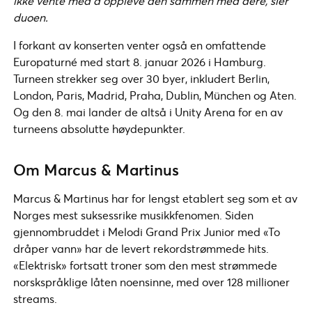
ikke vente med å oppleve den sammen med dere, sier
duoen.
I forkant av konserten venter også en omfattende
Europaturné med start 8. januar 2026 i Hamburg.
Turneen strekker seg over 30 byer, inkludert Berlin,
London, Paris, Madrid, Praha, Dublin, München og Aten.
Og den 8. mai lander de altså i Unity Arena for en av
turneens absolutte høydepunkter.
Om Marcus & Martinus
Marcus & Martinus har for lengst etablert seg som et av
Norges mest suksessrike musikkfenomen. Siden
gjennombruddet i Melodi Grand Prix Junior med «To
dråper vann» har de levert rekordstrømmede hits.
«Elektrisk» fortsatt troner som den mest strømmede
norskspråklige låten noensinne, med over 128 millioner
streams.