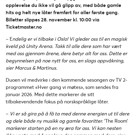
opplevelse du ikke vil gå glipp av, med både gamle
hits og helt nye låter fremført for aller første gang.
Billetter slippes 28. november kl. 10:00 via
Ticketmaster.no
– E
ndelig er vi tilbake i Oslo! Vi gleder oss til en magisk
kveld på Unity Arena. Takk til alle dere som har vært
med oss gjennom årene, dere betyr alt for oss. Dette er
begynnelsen på noe nytt for oss, en slags oppvåkning,
sier Marcus & Martinus.
Duoen vil medvirke i den kommende sesongen av TV 2-
programmet «Hver gang vi møtes», som sendes fra
januar 2026. Med dette markerer de sitt
tilbakevendende fokus på norskspråklige låter.
–
Vi er så gira på å få ta med denne energien ut til dere
og dele både ny musikk og gamle favoritter.
‘The Room’
markerer starten på en ny æra for oss. Vi kan nesten