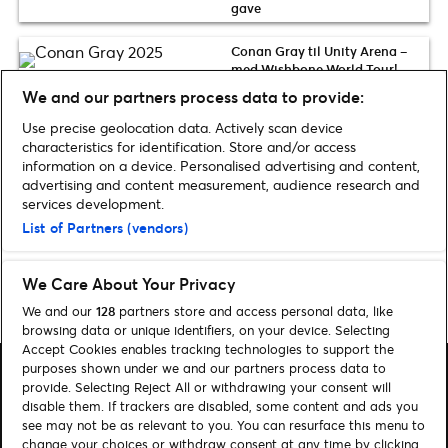
gave
Conan Gray til Unity Arena –
med Wishbone World Tour!
We and our partners process data to provide:
THE PUSSYCAT DOLLS MED
Use precise geolocation data. Actively scan device
SPECIAL GUEST LIL’ KIM TIL
characteristics for identification. Store and/or access
OSLO!
information on a device. Personalised advertising and content,
advertising and content measurement, audience research and
Gavin DeGraw returnerer til
services development.
Norge
List of Partners (vendors)
We Care About Your Privacy
Home
»
Musikk
»
Marcus & Martinus annonserer sjelden konsertopplevelse
We and our
128
partners store and access personal data, like
browsing data or unique identifiers, on your device. Selecting
Accept Cookies enables tracking technologies to support the
purposes shown under we and our partners process data to
provide. Selecting Reject All or withdrawing your consent will
disable them. If trackers are disabled, some content and ads you
see may not be as relevant to you. You can resurface this menu to
change your choices or withdraw consent at any time by clicking
Søk