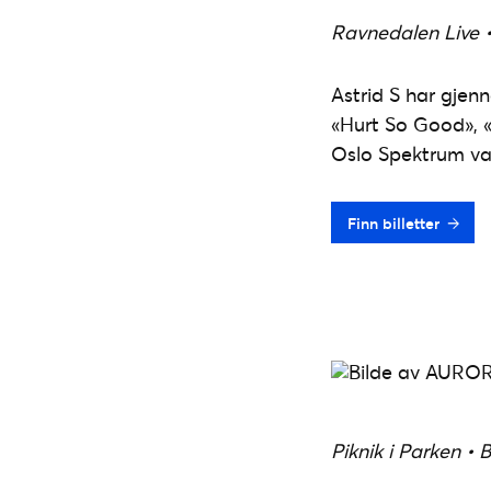
Ravnedalen Live •
Astrid S har gjen
«Hurt So Good», «T
Oslo Spektrum var
Finn billetter
Piknik i Parken • 