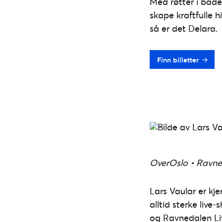
Med røtter i både
skape kraftfulle 
så er det Delara.
Finn billetter
OverOslo • Ravne
Lars Vaular er kj
alltid sterke li
og Ravnedalen Li