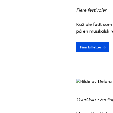
Flere festivaler
Ka2 ble født som 
på en musikalsk re
Finn billetter
OverOslo • Feelin