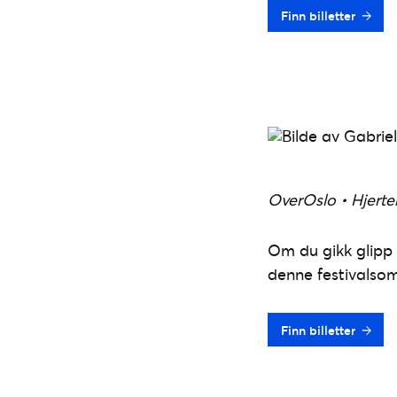
Finn billetter
OverOslo • Hjerte
Om du gikk glipp 
denne festivalso
Finn billetter