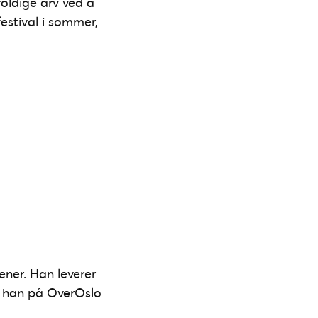
foldige arv ved å
estival i sommer,
ener. Han leverer
e han på OverOslo